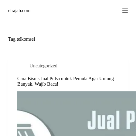
S
elrajab.com
k
i
p
t
o
c
Tag
telkomsel
o
n
t
e
n
Uncategorized
t
Cara Bisnis Jual Pulsa untuk Pemula Agar Untung
Banyak, Wajib Baca!