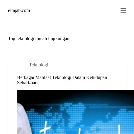
S
elrajab.com
k
i
p
t
o
c
Tag
teknologi ramah lingkungan
o
n
t
e
n
Teknologi
t
Berbagai Manfaat Teknologi Dalam Kehidupan
Sehari-hari