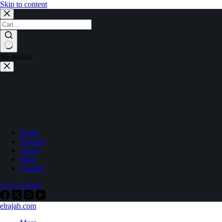
Skip to content
No results
Home
Services
About
Blog
Contact
Get in Touch
elrajab.com