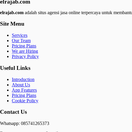
elrajab.com
elrajab.com
adalah situs agensi jasa online terpercaya untuk membantu
Site Menu
Services
Our Team
Pricing Plans
We are Hiring
Privacy Policy
Useful Links
Introduction
About Us
App Features
Pricing Plans
Cookie Policy
Contact Us
Whatsapp: 085741265373