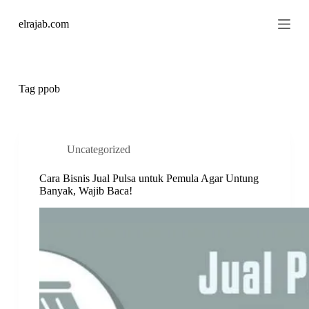
S
elrajab.com
k
i
p
t
o
c
Tag
ppob
o
n
t
e
n
Uncategorized
t
Cara Bisnis Jual Pulsa untuk Pemula Agar Untung
Banyak, Wajib Baca!