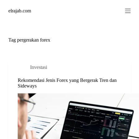
S
elrajab.com
k
i
p
t
o
c
Tag
pergerakan forex
o
n
t
e
n
Investasi
t
Rekomendasi Jenis Forex yang Bergerak Tren dan
Sideways