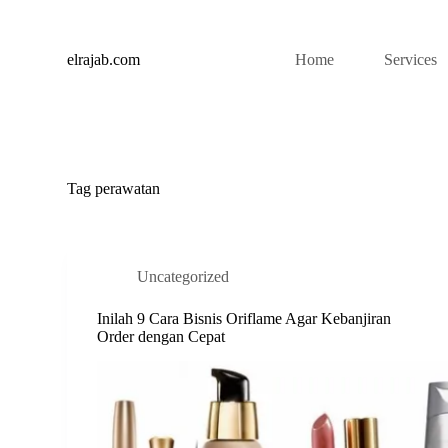
S
k
i
elrajab.com
Home
Services
p
t
o
c
o
n
t
Tag
perawatan
e
n
t
Uncategorized
Inilah 9 Cara Bisnis Oriflame Agar Kebanjiran
Order dengan Cepat