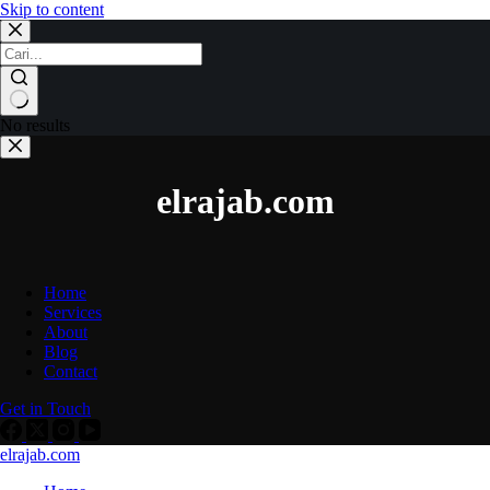
Skip to content
No results
elrajab.com
Home
Services
About
Blog
Contact
Get in Touch
elrajab.com