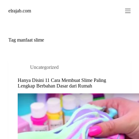
S
elrajab.com
k
i
p
t
o
c
Tag
manfaat slime
o
n
t
e
n
Uncategorized
t
Hanya Disini 11 Cara Membuat Slime Paling
Lengkap Berbahan Dasar dari Rumah