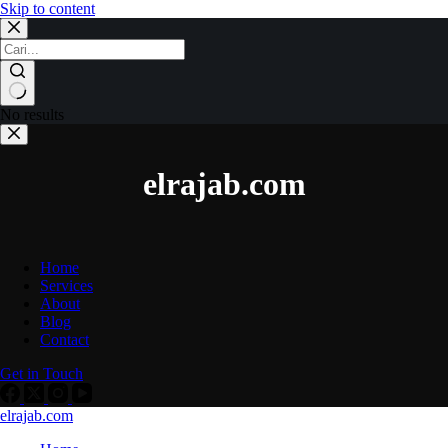
Skip to content
No results
elrajab.com
Home
Services
About
Blog
Contact
Get in Touch
elrajab.com