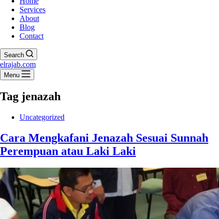
Home
Services
About
Blog
Contact
Search
elrajab.com
Menu
Tag
jenazah
Uncategorized
Cara Mengkafani Jenazah Sesuai Sunnah
Perempuan atau Laki Laki