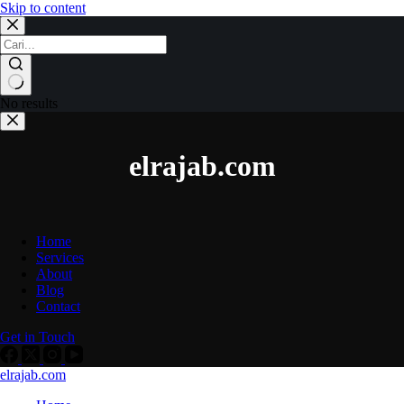
Skip to content
No results
elrajab.com
Home
Services
About
Blog
Contact
Get in Touch
elrajab.com