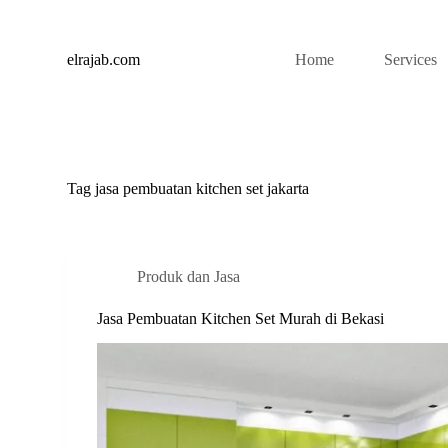
S
k
i
elrajab.com
Home
Services
p
t
o
c
o
n
t
Tag
jasa pembuatan kitchen set jakarta
e
n
t
Produk dan Jasa
Jasa Pembuatan Kitchen Set Murah di Bekasi