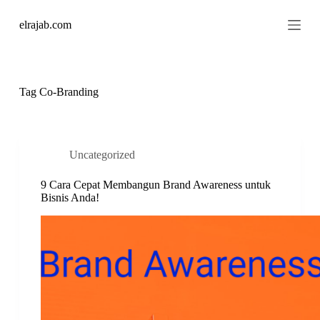
S
elrajab.com
k
i
p
t
o
c
Tag
Cо-Brаndіng
o
n
t
e
n
Uncategorized
t
9 Cara Cepat Membangun Brand Awareness untuk
Bisnis Anda!